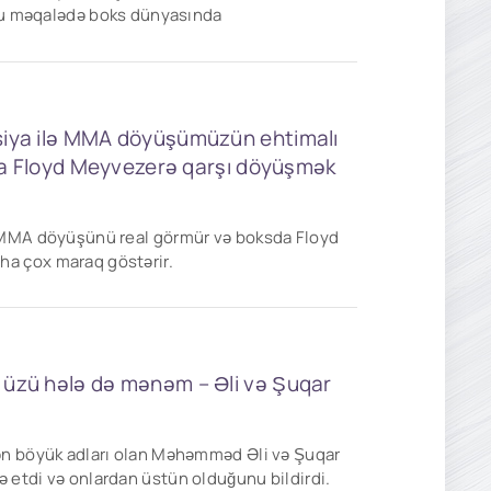
. Bu məqalədə boks dünyasında
siya ilə MMA döyüşümüzün ehtimalı
başa Floyd Meyvezerə qarşı döyüşmək
ə MMA döyüşünü real görmür və boksda Floyd
a çox maraq göstərir.
 üzü hələ də mənəm – Əli və Şuqar
ən böyük adları olan Məhəmməd Əli və Şuqar
 etdi və onlardan üstün olduğunu bildirdi.