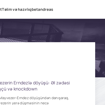
t
Təlim və hazırlıq
betandreas
ezerin Erndezlə döyüşü: Əl zədəsi
şçü və knockdown
ki Mayvezer-Erndez döyüşündən danışaraq,
ezerin yerə düşməsinin necə