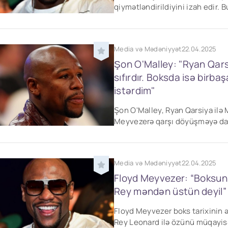
qiymətləndirildiyini izah edir
Media və Mədəniyyət
22.04.2025
Şon O'Malley: "Ryan Qar
sıfırdır. Boksda isə bir
istərdim"
Şon O'Malley, Ryan Qarsiya il
Meyvezerə qarşı döyüşməyə dah
Media və Mədəniyyət
22.04.2025
Floyd Meyvezer: “Boksun
Rey məndən üstün deyil”
Floyd Meyvezer boks tarixinin 
Rey Leonard ilə özünü müqayisə