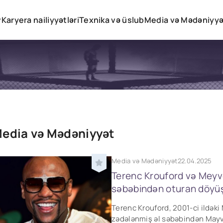
v
Karyera nailiyyətləri
Texnika və üslub
Media və Mədəniyyə
edia və Mədəniyyət
Media və Mədəniyyət
22.04.2025
Terenс Krouford və Meyv
səbəbindən oturan döyü
Terenс Krouford, 2001-ci ildə
zədələnmiş əl səbəbindən Mayv