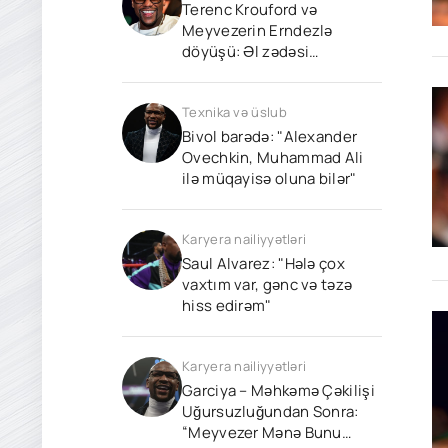
Terenс Krouford və
Meyvezerin Erndezlə
döyüşü: Əl zədəsi
səbəbindən oturan
döyüşçü və knockdown
Texnika və üslub
Bivol barədə: "Alexander
Ovechkin, Muhammad Ali
ilə müqayisə oluna bilər"
Karyera nailiyyətləri
Saul Alvarez: "Hələ çox
vaxtım var, gənc və təzə
hiss edirəm"
Karyera nailiyyətləri
Garciya – Məhkəmə Çəkilişi
Uğursuzluğundan Sonra:
“Meyvezer Mənə Bunu