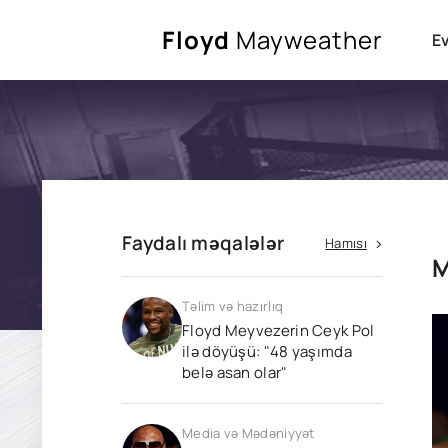
Floyd
Mayweather
E
Faydalı məqalələr
Hamısı
M
Təlim və hazırlıq
Floyd Meyvezerin Ceyk Pol
ilə döyüşü: "48 yaşımda
belə asan olar"
Media və Mədəniyyət