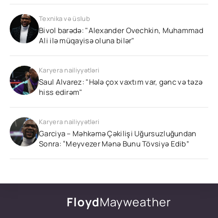
Texnika və üslub
Bivol barədə: "Alexander Ovechkin, Muhammad
Ali ilə müqayisə oluna bilər"
Karyera nailiyyətləri
Saul Alvarez: "Hələ çox vaxtım var, gənc və təzə
hiss edirəm"
Karyera nailiyyətləri
Garciya – Məhkəmə Çəkilişi Uğursuzluğundan
Sonra: “Meyvezer Mənə Bunu Tövsiyə Edib”
Floyd
Mayweather