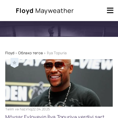
Floyd
Mayweather
Floyd
»
Облако тегов
» İlya Topuria
Təlim və hazırlıq
22.04.2025
Mövsar Evloyevin İlya Topuriyə verdiyi sərt