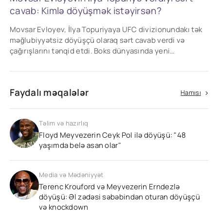
cavab: Kimlə döyüşmək istəyirsən?
Movsar Evloyev, İlya Topuriyaya UFC divizionundakı tək
məğlubiyyətsiz döyüşçü olaraq sərt cavab verdi və
çağırışlarını tənqid etdi. Boks dünyasında yeni
qarşıdurma.
Faydalı məqalələr
Hamısı
Təlim və hazırlıq
Floyd Meyvezerin Ceyk Pol ilə döyüşü: "48
yaşımda belə asan olar"
Media və Mədəniyyət
Terenс Krouford və Meyvezerin Erndezlə
döyüşü: Əl zədəsi səbəbindən oturan döyüşçü
və knockdown